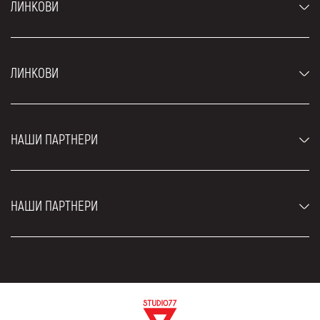
ЛИНКОВИ
Аутомобили
ЛИНКОВИ
Џипови и СУВ возила
Луксузни аутомобили
Најчешћа питања
Цене
НАШИ ПАРТНЕРИ
Услови најма
Рент а кар возила
Блог
Рент а кар Београд ЗИМ
О нама
НАШИ ПАРТНЕРИ
Фахрсцхуле Zürich
Локације
Рент а кар Београд Роyал
Контакт
Рент а кар Београд Атос
Цар рентал Београд
ЕДеПро
Рент а кар Београд Алди
Флугхафен таxи Wиен
Изнајмљивање комбија