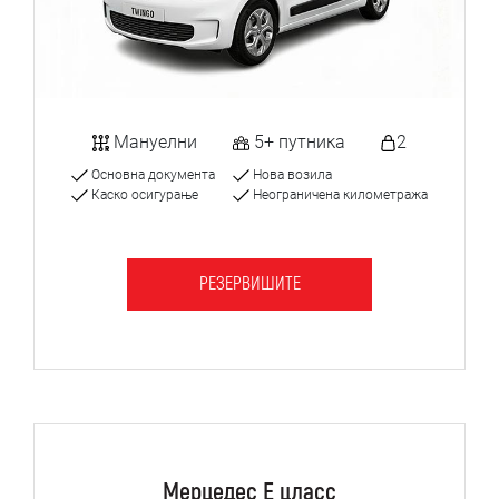
Мануелни
5+ путника
2
Основна документа
Нова возила
Каско осигурање
Неограничена километража
РЕЗЕРВИШИТЕ
Мерцедес Е цласс