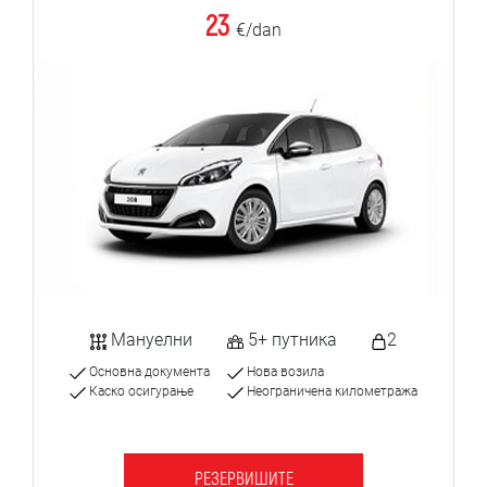
23
€/dan
Мануелни
5+ путника
2
Основна документа
Нова возила
Каско осигурање
Неограничена километража
РЕЗЕРВИШИТЕ