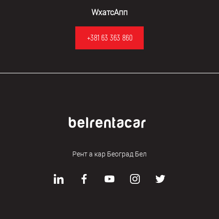
WхатсАпп
+381 63 363 860
Рент а кар Београд Бел