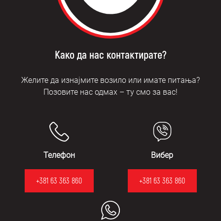
Како да нас контактирате?
Желите да изнајмите возило или имате питања?
Позовите нас одмах – ту смо за вас!
Телефон
Вибер
+381 63 363 860
+381 63 363 860