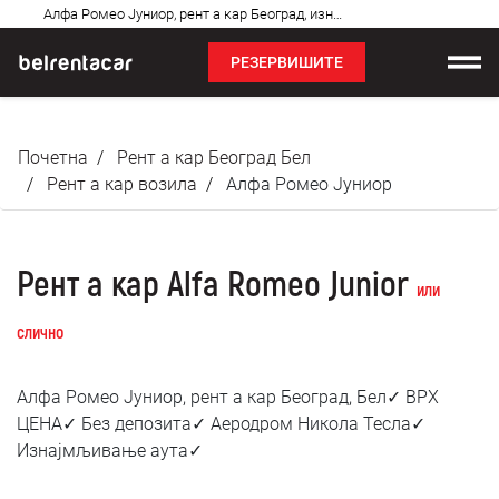
Најчешћа
Алфа Ромео Јуниор, рент а кар Београд, изнајмљивање аута: Бел✓
питања
РЕЗЕРВИШИТЕ
Изнајмљивање возила
Почетна
Рент а кар Београд Бел
Цене
Рент а кар возила
Алфа Ромео Јуниор
Услови најма
Рент а кар Alfa Romeo Junior
О нама
или
слично
Најчешћа питања
Алфа Ромео Јуниор, рент а кар Београд, Бел✓ ВРХ
Блог
ЦЕНА✓ Без депозита✓ Аеродром Никола Тесла✓
Изнајмљивање аута✓
Контакт