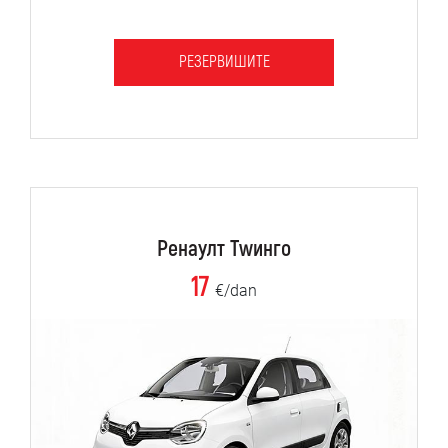
РЕЗЕРВИШИТЕ
Ренаулт Тwинго
17
€/dan