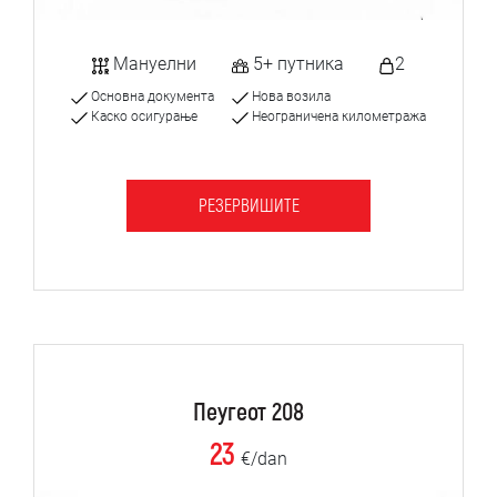
Мануелни
5+ путника
2
Основна документа
Нова возила
Каско осигурање
Неограничена километража
РЕЗЕРВИШИТЕ
Пеугеот 208
23
€/dan