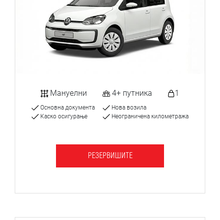
Мануелни
4+ путника
1
Основна документа
Нова возила
Каско осигурање
Неограничена километража
РЕЗЕРВИШИТЕ