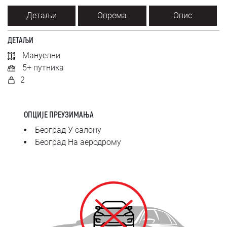
SRPSKI
Детаљи
Опрема
Опис
СРПСКИ
ДЕТАЉИ
Мануелни
ENGLISH
5+ путника
2
ОПЦИЈЕ ПРЕУЗИМАЊА
Београд У салону
Београд На аеродрому