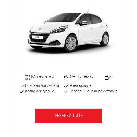
Мануелни
5+ путника
2
Основна документа
Нова возила
Каско осигурање
Неограничена километража
РЕЗЕРВИШИТЕ