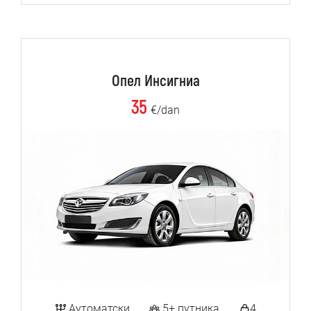
Опел Инсигниа
35
€/dan
Аутоматски
5+ путника
4