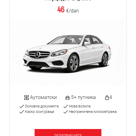
46
€/dan
Аутоматски
5+ путника
4
Основна документа
Нова возила
Каско осигурање
Неограничена километража