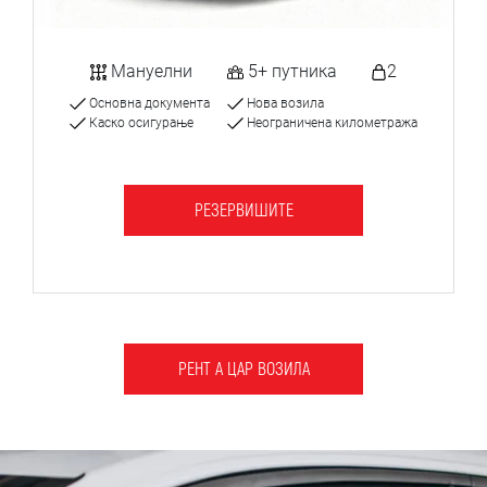
Мануелни
5+ путника
2
Основна документа
Нова возила
Каско осигурање
Неограничена километража
РЕЗЕРВИШИТЕ
РЕНТ А ЦАР ВОЗИЛА