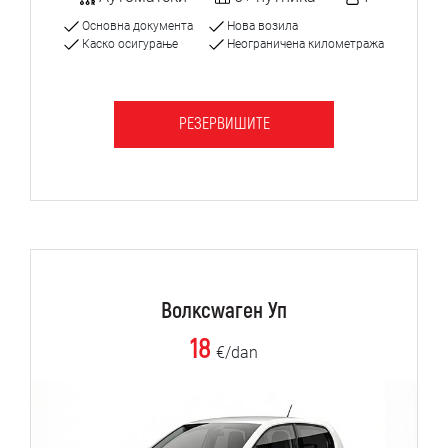
Основна документа
Нова возила
Каско осигурање
Неограничена километража
РЕЗЕРВИШИТЕ
Волксwаген Уп
18
€/dan