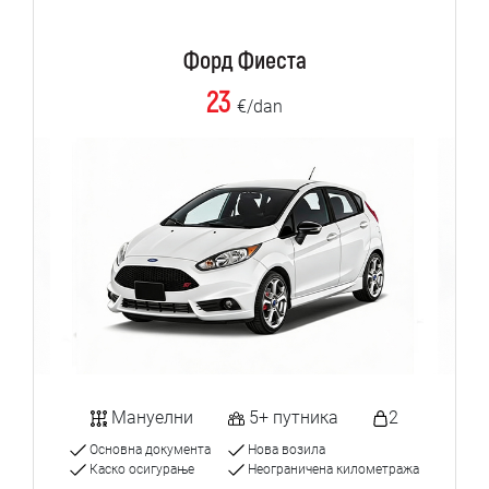
Форд Фиеста
23
€/dan
Мануелни
5+ путника
2
Основна документа
Нова возила
Каско осигурање
Неограничена километража