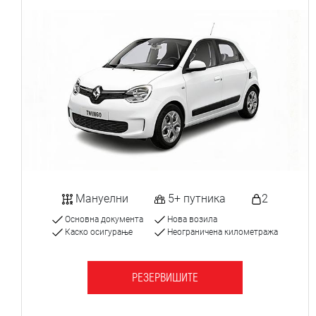
Мануелни
5+ путника
2
Основна документа
Нова возила
Каско осигурање
Неограничена километража
РЕЗЕРВИШИТЕ