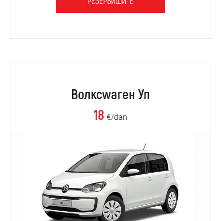
РЕЗЕРВИШИТЕ
Волксwаген Уп
18
€/dan