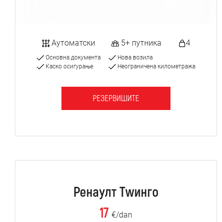
Аутоматски
5+ путника
4
Основна документа
Нова возила
Каско осигурање
Неограничена километража
РЕЗЕРВИШИТЕ
Ренаулт Тwинго
17
€/dan