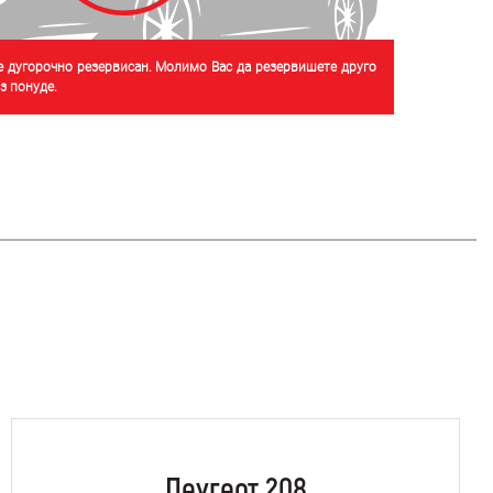
је дугорочно резервисан. Молимо Вас да резервишете друго
 понуде.
Пеугеот 208