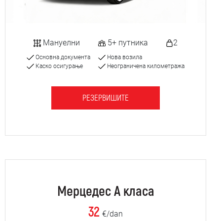
Мануелни
5+ путника
2
Основна документа
Нова возила
Каско осигурање
Неограничена километража
РЕЗЕРВИШИТЕ
Мерцедес А класа
32
€/dan