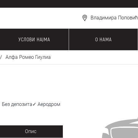
Владимира Поповића
УСЛОВИ НАЈМА
О НАМА
Алфа Ромео Гиулиа
✓ Без депозита✓ Аеродром
Опис