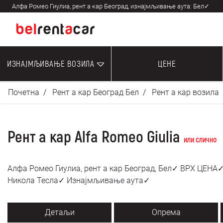
Алфа Ромео Гиулиа, рент а кар Београд, изнајмљивање аута: Бел✓
ИЗНАЈМЉИВАЊЕ ВОЗИЛА
ЦЕНЕ
Почетна
Рент а кар Београд Бел
Рент а кар возила
Рент а кар Alfa Romeo Giulia
или слично
Алфа Ромео Гиулиа, рент а кар Београд, Бел✓ ВРХ ЦЕНА
Никола Тесла✓ Изнајмљивање аута✓
Детаљи
Опрема