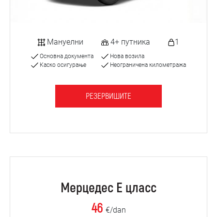
Мануелни
4+ путника
1
Основна документа
Нова возила
Каско осигурање
Неограничена километража
РЕЗЕРВИШИТЕ
Мерцедес Е цласс
46
€/dan