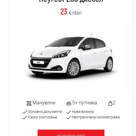
23
€/dan
Мануелни
5+ путника
2
Основна документа
Нова возила
Каско осигурање
Неограничена километража