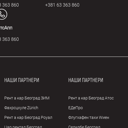
3 363 860
+381 63 363 860
тсАпп
3 363 860
НАШИ ПАРТНЕРИ
НАШИ ПАРТНЕРИ
Рент а кар Београд ЗИМ
Рент а кар Београд Атос
Фахрсцхуле Zürich
ЕДеПро
Рент а кар Београд Роyал
Флугхафен таxи Wиен
Цар рентал Београд
Селидбе Београд