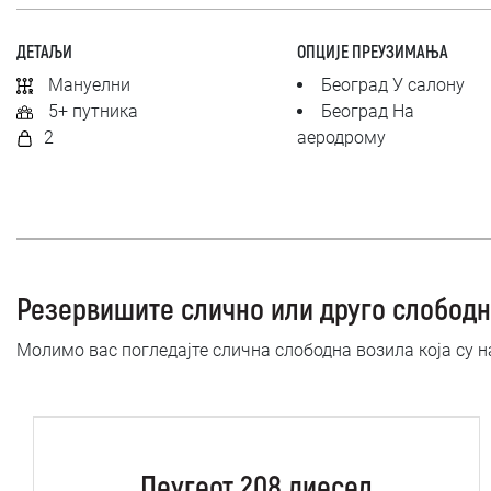
ДЕТАЉИ
ОПЦИЈЕ ПРЕУЗИМАЊА
Мануелни
Београд У салону
5+ путника
Београд На
2
аеродрому
Резервишите слично или друго слободн
Молимо вас погледајте слична слободна возила која су 
Пеугеот 208 диесел