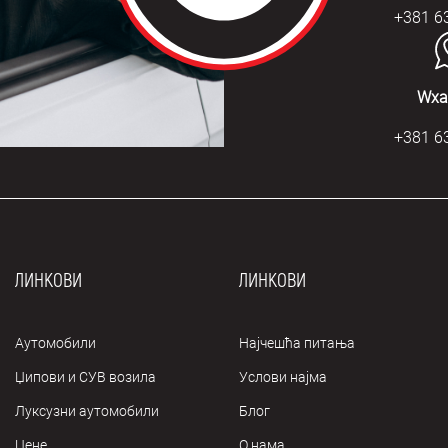
+381 6
Wха
+381 6
ЛИНКОВИ
ЛИНКОВИ
Аутомобили
Најчешћа питања
Џипови и СУВ возила
Услови најма
Луксузни аутомобили
Блог
Цене
О нама