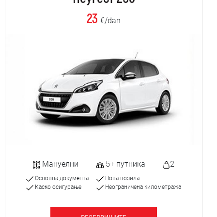
23
€/dan
Мануелни
5+ путника
2
Основна документа
Нова возила
Каско осигурање
Неограничена километража