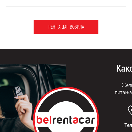
РЕНТ А ЦАР ВОЗИЛА
Како
Жели
питања?
Те