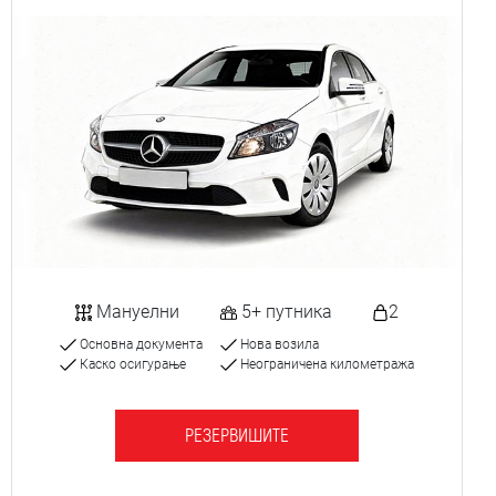
Мануелни
5+ путника
2
Основна документа
Нова возила
Каско осигурање
Неограничена километража
РЕЗЕРВИШИТЕ