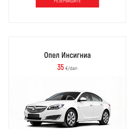
РЕЗЕРВИШИТЕ
Опел Инсигниа
35
€/dan