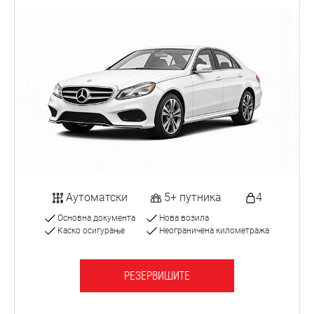
Аутоматски
5+ путника
4
Основна документа
Нова возила
Каско осигурање
Неограничена километража
РЕЗЕРВИШИТЕ