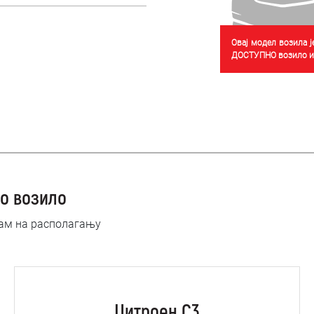
Овај модел возила 
ДОСТУПНО возило из
о возило
нам на располагању
Цитроен C3