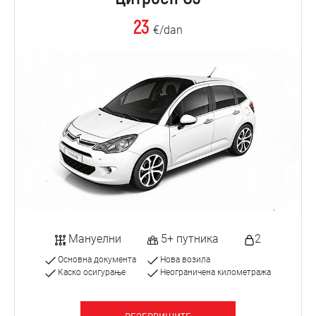
23
€/dan
Мануелни
5+ путника
2
Основна документа
Нова возила
Каско осигурање
Неограничена километража